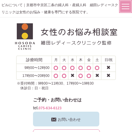
ピルについて｜京都市中京区二条の婦人科・産婦人科 細田レディースク
リニックは女性のお悩み・健康を専門にする医院です。
診療時間
月
火
水
木
金
土
日/祝
✖
9時00〜12時00
✖
✖
✖
17時00〜20時00
※受付時間：9時00〜11時30、17時00〜19時30
休診日：日・祝日
ご予約・お問い合わせは
tel.
075-634-6123
お問い合わせ