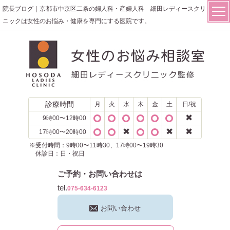
院長ブログ｜京都市中京区二条の婦人科・産婦人科 細田レディースクリ
ニックは女性のお悩み・健康を専門にする医院です。
診療時間
月
火
水
木
金
土
日/祝
✖
9時00〜12時00
✖
✖
✖
17時00〜20時00
※受付時間：9時00〜11時30、17時00〜19時30
休診日：日・祝日
ご予約・お問い合わせは
tel.
075-634-6123
お問い合わせ