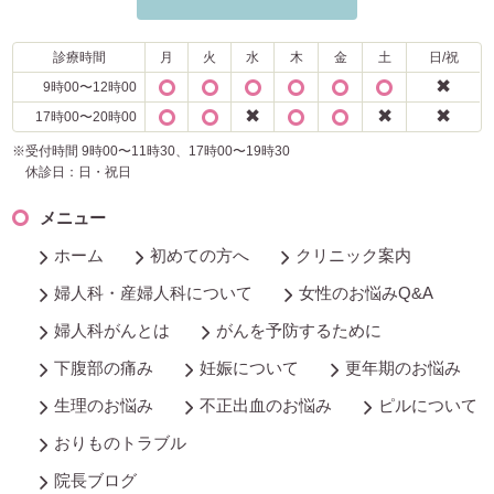
診療時間
月
火
水
木
金
土
日/祝
✖
9時00〜12時00
✖
✖
✖
17時00〜20時00
※受付時間 9時00〜11時30、17時00〜19時30
休診日：日・祝日
メニュー
ホーム
初めての方へ
クリニック案内
婦人科・産婦人科について
女性のお悩みQ&A
婦人科がんとは
がんを予防するために
下腹部の痛み
妊娠について
更年期のお悩み
生理のお悩み
不正出血のお悩み
ピルについて
おりものトラブル
院長ブログ